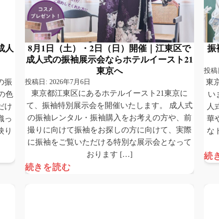
成人
8月1日（土）・2日（日）開催｜江東区で
振
成人式の振袖展示会ならホテルイースト21
東京へ
投稿
の振
投稿日:
2026年7月6日
東
東京都江東区にあるホテルイースト21東京に
の色
い
て、振袖特別展示会を開催いたします。 成人式
だけ
人
の振袖レンタル・振袖購入をお考えの方や、前
織っ
華
撮りに向けて振袖をお探しの方に向けて、実際
映り
な
に振袖をご覧いただける特別な展示会となって
おります […]
続
続きを読む