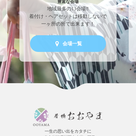
豊富な会場
地域最多の13会場‼
着付け・ヘアセットは移動しないで
一ヶ所の所で出来ます！
会場一覧
一生の思い出をカタチに