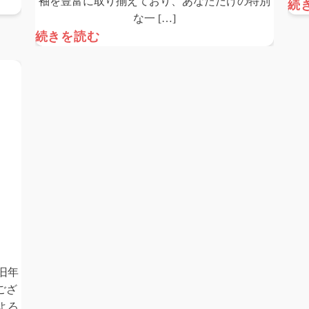
袖を豊富に取り揃えており、あなただけの特別
続
な一 […]
続きを読む
旧年
ござ
よろ