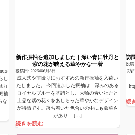
新作振袖を追加しました｜深い青に牡丹と
訪
紫の花が映える華やかな一着
投稿
ts
投稿日:
2026年6月8日
訪
成人式や前撮りにおすすめの新作振袖を入荷い
らし
たしました。 今回追加した振袖は、深みのある
魅力
ht
ロイヤルブルーを基調とし、大輪の青い牡丹と
振袖
上品な紫の花々をあしらった華やかなデザイン
らな
続
が特徴です。落ち着いた色合いの中にも豪華さ
があり、 […]
続きを読む