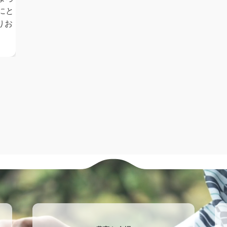
にと
りお