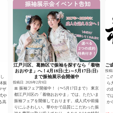
江戸川区、葛飾区で振袖を探すなら「着物
ご
おおやま」へ！4月18日(土)～5月17日(日)
投稿
まで振袖展示会開催中
まし
こ
投稿日:
2026年2月9日
林振
ら
🎀 振袖フェア開催中！（〜5月17日まで） 東京
デザ
の
都江戸川区の「着物おおやま」では、ただいま
式や
で
振袖フェアを開催しております。成人式や前撮
る高
か
りにふさわしい、華やかで品質にこだわった振