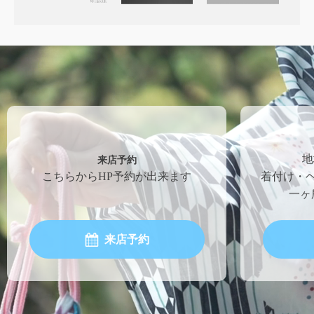
来店予約
地
こちらからHP予約が出来ます
着付け・
一ヶ
来店予約