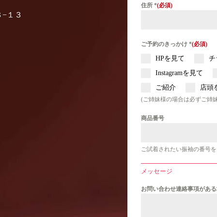
住所
*
８−１３
ご予約のきっかけ
*
HPを見て
チ
Instagramを見て
ご紹介
店頭
(ご姉妹様の場合は必ずご姉
商品番号
ご試着されたい振袖の番号を
メッセージ
お問い合わせ連絡事項がある