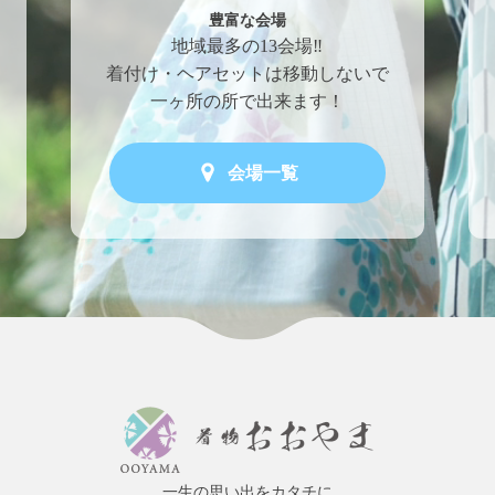
豊富な会場
地域最多の13会場‼
着付け・ヘアセットは移動しないで
一ヶ所の所で出来ます！
会場一覧
一生の思い出をカタチに