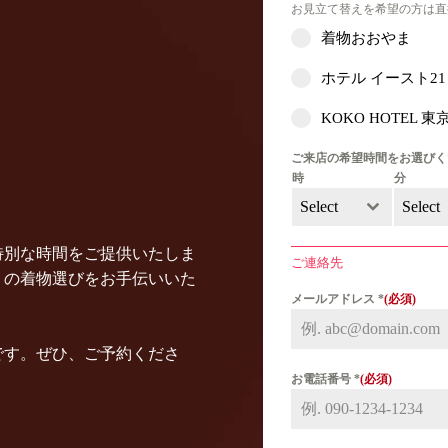
お見立て替えを希望の方は直
着物おおやま
ホテル イースト21
KOKO HOTEL 
ご来店の希望時間をお選び
時
分
Select
Select
特別な時間をご提供いたしま
ご連絡先
りの着物選びをお手伝いいた
メールアドレス
*
です。ぜひ、ご予約くださ
お電話番号
*