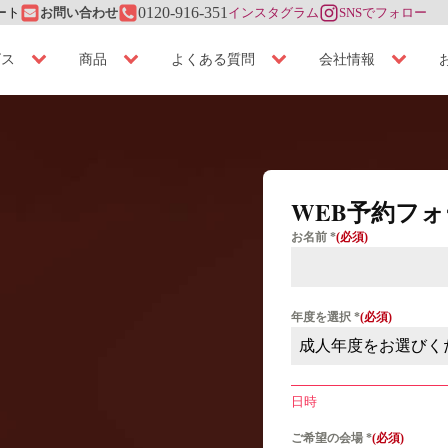
ート
0120-916-351
お問い合わせ
インスタグラム
SNSでフォロー
ビス
商品
よくある質問
会社情報
WEB予約フ
お名前
*
年度を選択
*
成人年度をお選びく
日時
ご希望の会場
*