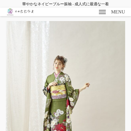
華やかなネイビーブルー振袖 - 成人式に最適な一着
MENU
bmenu
bmenu
bmenu
bmenu