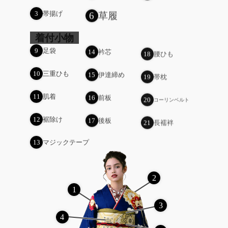
6
草履
3
帯揚げ
着付小物
9
足袋
14
衿芯
18
腰ひも
10
三重ひも
15
伊達締め
19
帯枕
11
肌着
16
前板
20
コーリンベルト
12
裾除け
17
後板
21
長襦袢
13
マジックテープ
2
1
3
4