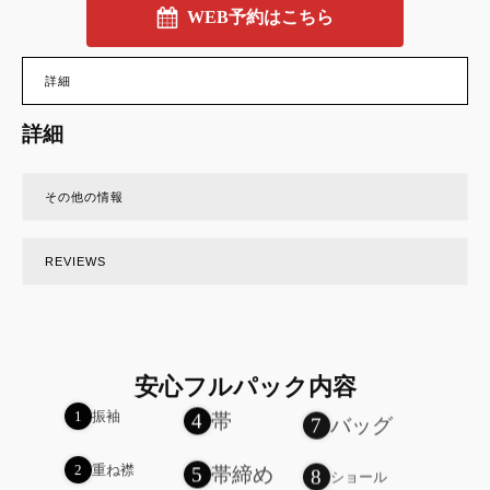
WEB予約はこちら
詳細
詳細
その他の情報
REVIEWS
安心フルパック内容
4
帯
7
バッグ
1
振袖
8
5
帯締め
2
重ね襟
ショール