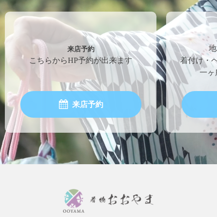
来店予約
地
こちらからHP予約が出来ます
着付け・
一ヶ
来店予約