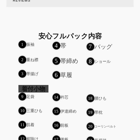
REVIEWS
安心フルパック内容
4
帯
7
バッグ
1
振袖
8
5
帯締め
2
重ね襟
ショール
6
草履
3
帯揚げ
着付小物
9
足袋
14
衿芯
18
腰ひも
10
三重ひも
15
伊達締め
19
帯枕
11
肌着
16
前板
20
コーリンベルト
12
裾除け
17
後板
21
長襦袢