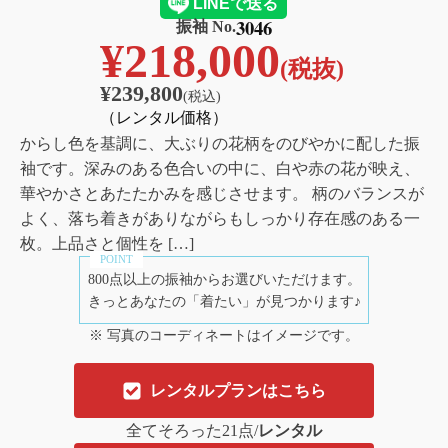
3046
振袖 No.
¥
218,000
(税抜)
¥
239,800
(税込)
（レンタル価格）
からし色を基調に、大ぶりの花柄をのびやかに配した振
袖です。深みのある色合いの中に、白や赤の花が映え、
華やかさとあたたかみを感じさせます。 柄のバランスが
よく、落ち着きがありながらもしっかり存在感のある一
枚。上品さと個性を […]
800点以上の振袖からお選びいただけます。
きっとあなたの「着たい」が見つかります♪
※ 写真のコーディネートはイメージです。
レンタルプランはこちら
全てそろった21点/
レンタル