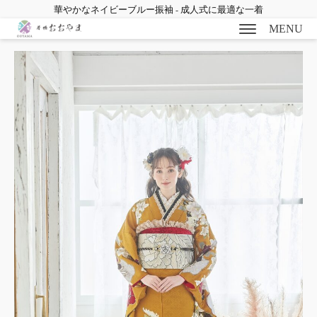
華やかなネイビーブルー振袖 - 成人式に最適な一着
MENU
bmenu
bmenu
bmenu
bmenu