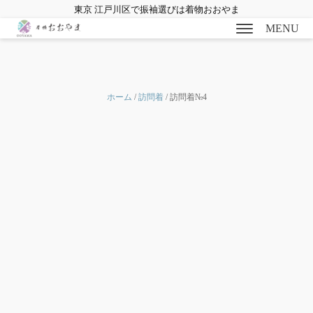
東京 江戸川区で振袖選びは着物おおやま
MENU
ホーム
/
訪問着
/ 訪問着№4
bmenu
bmenu
bmenu
bmenu