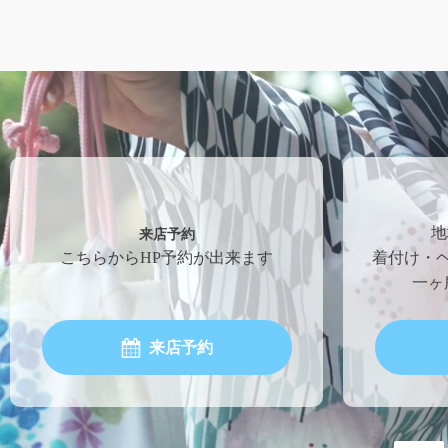
来店予約
地
こちらからHP予約が出来ます
着付け・
一ヶ
来店予約