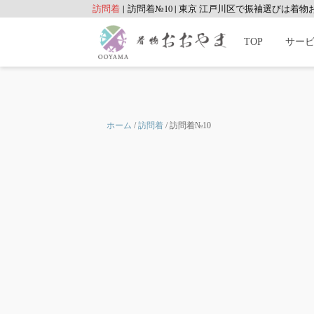
訪問着
|
訪問着№10
|
東京 江戸川区で振袖選びは着物
TOP
サー
ホーム
/
訪問着
/ 訪問着№10