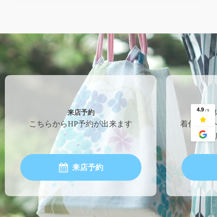
来店予約
地
こちらからHP予約が出来ます
着付け・
一ヶ
来店予約