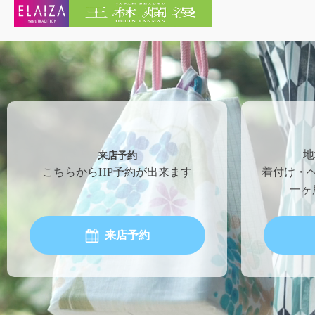
来店予約
地
こちらからHP予約が出来ます
着付け・
一ヶ
来店予約